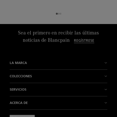
Sea el primero en recibir las últimas
noticias de Blancpain
REGÍSTRESE
LA MARCA
Nuestra Historia
COLECCIONES
Nuestras Fábricas
Fifty Fathoms
SERVICIOS
Nuestra Tradición es la innovación
Air Command
Puntos de venta
ACERCA DE
Nuestro Saber hacer
Villeret
Contacto
Noticias