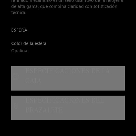
refinado mecanismo es un sello distintivo de la relojería
de alta gama, que combina claridad con sofisticación
técnica.
ESFERA
Color de la esfera
Opalina
ESPECIFICACIONES DE LA
CAJA
Material de caja
ESPECIFICACIONES DEL
Oro rojo
BRAZALETE
Resistencia al agua
Tipo de correa
Resistente al agua 3 bar
Correa alligator