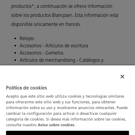
productos*, a continuación se ofrece información
sobre los productos Blancpain. Esta información está
disponible únicamente en francés.
Relojes
Accesorios - Artículos de escritura
Accesorios - Gemelos
Artículos de merchandising - Catálogos y
publicaciones
Artículos de merchandising - Bolsas de papel
*Artículo 13.1 de la Ley n.° 2020-105, de 10 de
Política de cookies
febrero de 2020, relativa a la lucha contra los residuos
Acepto que este sitio web utiliza cookies y tecnologías similares
para ofrecerme este sitio web y sus funciones, para obtener
y la economía circular (Ley AGEC).
información sobre su uso y mostrarme anuncios relevantes. Puede
cambiar la configuración para activar o desactivar cualquier
categoría de cookies. Si desea más información sobre las cookies,
consulte nuestro
.
Aviso sobre cookies
Sea el primero en recibir las últimas
Contacto