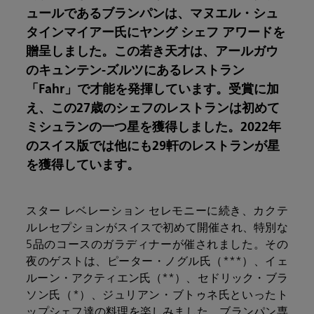
ュールであるブランパンは、マヌエル・シュ
タインマイアー氏にヤング シェフ アワードを
贈呈しました。この若き天才は、アールガウ
のキュンテン-ズルツにあるレストラン
「Fahr」で才能を発揮しています。受賞に加
え、この27歳のシェフのレストランは初めて
ミシュランの一つ星を獲得しました。2022年
のスイス版では他にも29軒のレストランが星
を獲得しています。
スター レベレーション セレモニーに続き、カクテ
ルレセプションがスイスで初めて開催され、特別な
5品のコースのガラディナーが催されました。その
夜のゲストは、ピーター・ノグル氏（***）、イェ
ルーン・アクティエン氏（**）、セドリック・ブラ
ソン氏（*）、ジュリアン・ブトゥネ氏といったト
ップシェフ達の料理を楽しみました。ブランパン専