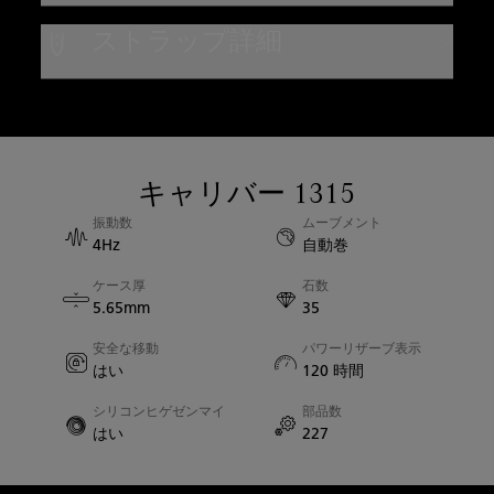
ケースの素材
ストラップ詳細
レッドゴールド
ストラップのタイプ
防水性
カーフレザー
３０気圧防水
ストラップの素材
キャリバー 1315
ケース直径
レザー
振動数
ムーブメント
45.00mm
4Hz
自動巻
ケース厚
石数
ケース厚
5.65mm
35
15.50mm
安全な移動
パワーリザーブ表示
はい
120 時間
サファイアバック
いいえ
シリコンヒゲゼンマイ
部品数
はい
227
ラグ間