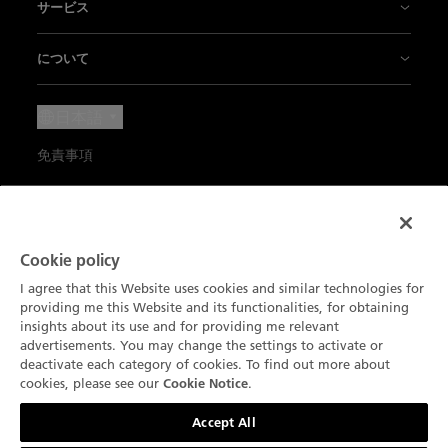
サービス
革新こそ伝統
エアコマンド
販売店
について
専門技術
ヴィルレ
お問い合わせ
ニュース
日本語
工芸品
レディバード
アポイントを取る
プレス ラウンジ
免責事項
ブランパンと「暮らしの芸術」
メティエダール
メンテナンスとサービス
キャリア
ご利用規約
パートナー
コンプリケーション
ニュースレター登録
エキスパート クラブ
個人情報保護方針
Blancpain Ocean Commitment
製品を探す
Cookie policy
カタログの注文
環境データ
Cookie通知
I agree that this Website uses cookies and similar technologies for
ル・ブラッシュ便り
providing me this Website and its functionalities, for obtaining
サイトマップ
Cookie設定
insights about its use and for providing me relevant
advertisements. You may change the settings to activate or
deactivate each category of cookies. To find out more about
cookies, please see our
.
Cookie Notice
お問い合わせ
Accept All