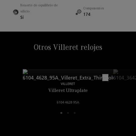
15.00mm
Resorte de equilibrio de
Componentes
silicio
174
Sí
Otros Villeret relojes
VILLERET
Villeret Ultraplate
6104 4628 95A