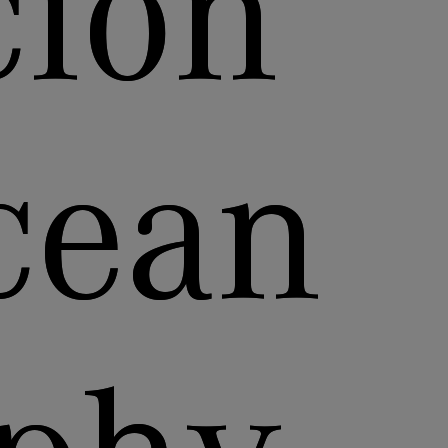
ción
cean