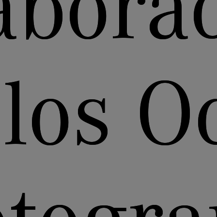
abora
 los O