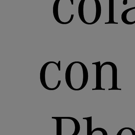
col
con