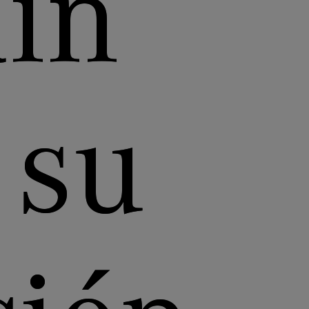
in
 su