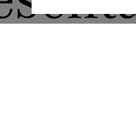
esenta
ale F
atho