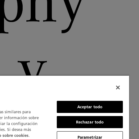
aphy
 y
Aceptar todo
as similares para
ner información sobre
Rechazar todo
iar la configuración
ies. Si desea más
.
o sobre cookies
Parametrizar