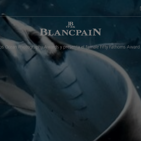
los Ocean Photography Awards y presenta el Female Fifty Fathoms Award