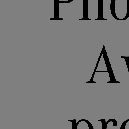
Pho
A