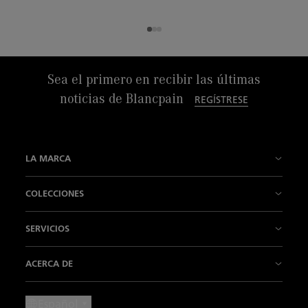
Sea el primero en recibir las últimas
noticias de Blancpain
REGÍSTRESE
LA MARCA
Nuestra Historia
COLECCIONES
Nuestras Fábricas
Fifty Fathoms
SERVICIOS
Nuestra Tradición es la innovación
Air Command
Puntos de venta
ACERCA DE
Nuestro Saber hacer
Villeret
Contacto
Noticias
Español
Nuestros "Métiers d'Art"