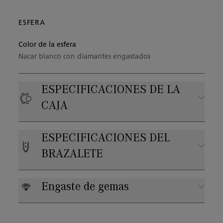
ESFERA
Color de la esfera
Nacar blanco con diamantes engastados
ESPECIFICACIONES DE LA
CAJA
Material de caja
ESPECIFICACIONES DEL
Oro rojo
BRAZALETE
Resistencia al agua
Tipo de correa
Resistente al agua 3 bar
Engaste de gemas
Set de 2 correas
DIAMANTES
Cantidad:
919
Diámetro de la caja
Material de la correa
Color:
F-G
34.90mm