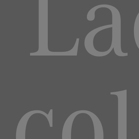
La
col