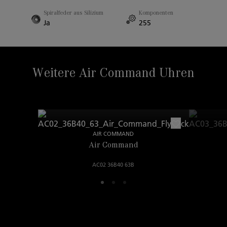
Spiralfeder aus Silizium
Komponenten
Ja
255
Hornabstand
18.00mm
Weitere Air Command Uhren
AIR COMMAND
Air Command
AC02 36B40 63B