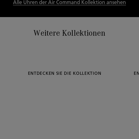
Alle Uhren der Air Command Kollektion ansehen
Weitere Kollektionen
ENTDECKEN SIE DIE KOLLEKTION
EN