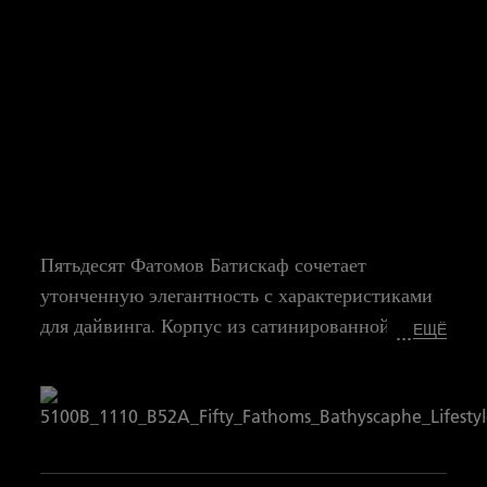
Пятьдесят Фатомов Батискаф сочетает
утонченную элегантность с характеристиками
для дайвинга. Корпус из сатинированной стали
ЕЩЁ
диаметром 38 мм оснащен классическим серым
метеоритным циферблатом и
однонаправленным безелем с керамической
вставкой и часовыми метками из Liquidmetal™
для оптимальной читаемости.