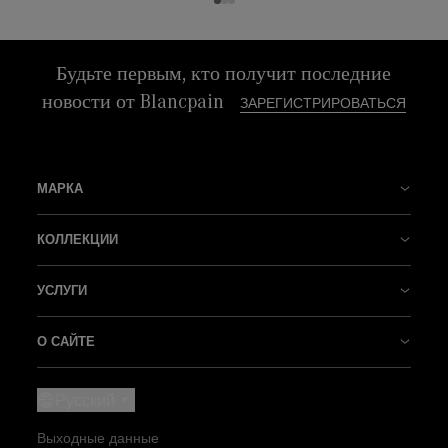
Будьте первым, кто получит последние
новости от Blancpain
ЗАРЕГИСТРИРОВАТЬСЯ
МАРКА
История Бренда
КОЛЛЕКЦИИ
Наши фабрики
Fifty Fathoms
УСЛУГИ
Новаторство – наша традиция
Air Command
Магазины
О САЙТЕ
Наше мастерство
Villeret
Cвязаться с нами
Новости
Русский
Наши ремесла
Ladybird
Назначить встречу
Пресс-центр
Выходные данные
Искусство жить