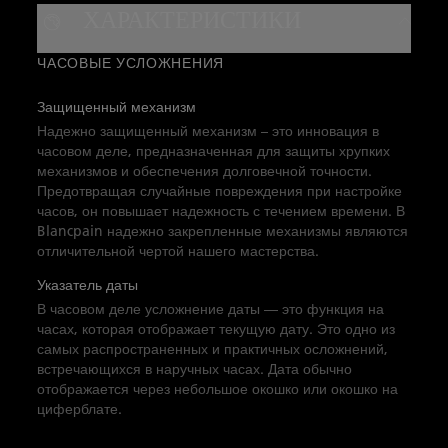
ХАРАКТЕРИСТИКИ
Самозаводящийся калибр 1150 обеспечивает
запас хода на 100 часов. В комплекте с
ЧАСОВЫЕ УСЛОЖНЕНИЯ
ремешком из парусиновой ткани и пряжкой,
водонепроницаемостью до 30 бар, он
Защищенный механизм
обеспечивает стиль и надежность как на суше,
Надежно защищенный механизм – это инновация в
часовом деле, предназначенная для защиты хрупких
так и под водой.
механизмов и обеспечения долговечной точности.
Предотвращая случайные повреждения при настройке
часов, он повышает надежность с течением времени. В
Blancpain надежно закрепленные механизмы являются
отличительной чертой нашего мастерства.
Указатель даты
В часовом деле усложнение даты — это функция на
часах, которая отображает текущую дату. Это одно из
самых распространенных и практичных осложнений,
встречающихся в наручных часах. Дата обычно
отображается через небольшое окошко или окошко на
циферблате.