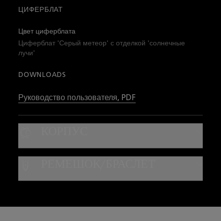
ЦИФЕРБЛАТ
Цвет циферблата
Циферблат 'Серый метеор' с отделкой 'солнечные
лучи'
DOWNLOADS
Руководство пользователя, PDF
КОРПУС
Материал корпуса
РЕМЕШОК/БРАСЛЕТ
Сталь
Тип ремешка
Водонепроницаемость
Парусиновая ткань
Водонепроницаемость до 30 бар