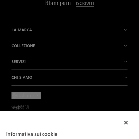
Blancpain
ISCRIVITI
LA MARCA
La Nostra Storia
COLLEZIONE
La nostra fabbrica
Fifty Fathoms
SERVIZI
L’Innovazione è la nostra tradizione
Air Command
Punti vendita
CHI SIAMO
Il Nostro Savoir-faire
Villeret
Contattateci
Notizie
Italiano
Il nostro "Métiers d'Art"
Ladybird
Fissare un appuntamento
Press Lounge
法律聲明
L'Arte di vivere
Métiers d’Art
Manutenzione e servizi
Carriere
Condizioni d'uso
I Nostri Partner
Le nostre complicazioni
Iscrizione alla newsletter
La Cerchia dei Conoscitori
Informativa sulla privacy
Informativa sui cookie
Blancpain Ocean Commitment
Ricerca prodotti