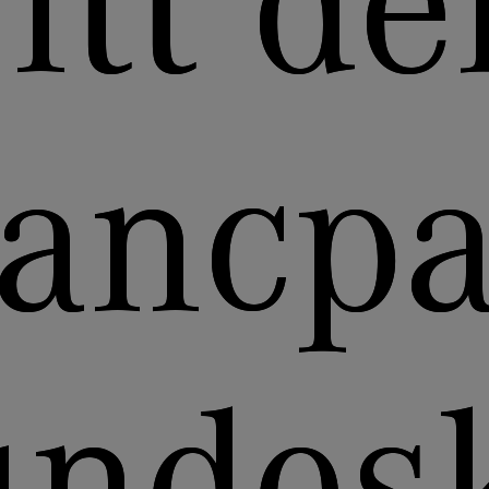
ritt d
lancpa
undes