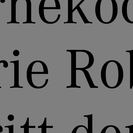
rnekö
ie Ro