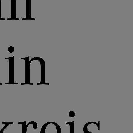
em
in
kreis