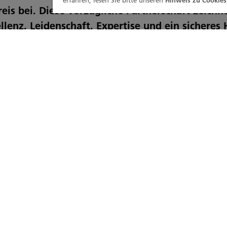
erfahren, lesen Sie bitte unseren
Hinweis zu Cookies
eis bei. Diese vorzügliche Partnerschaft zeichne
llenz, Leidenschaft, Expertise und ein sicheres
ahren ist die Chefköchin des Café Suisse in Bex eine wahr
t ist nicht nur Sterneköchin, sondern wurde auch z
9 gewählt und verleiht Dinnergerichten das gewisse Et
blichem Küchenpersonal verwandelt sie nach Lust und La
ulinarische Kreationen. Ihre frischen Gerichte sind ebenso
h ansprechend und sorgen für echten Gaumenkitze
 Präsentation, die sich mit jedem Menü weiterentwickelt.