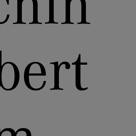
chin
bert