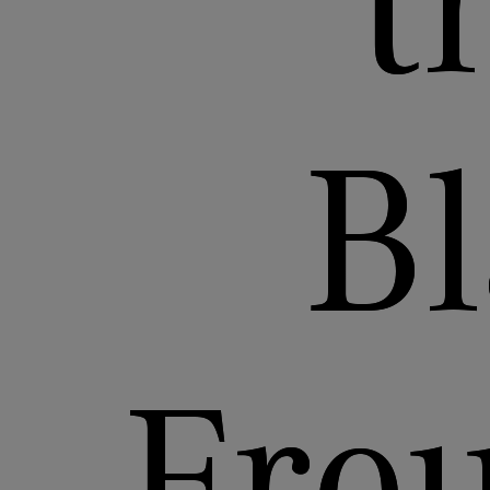
t
B
Fre