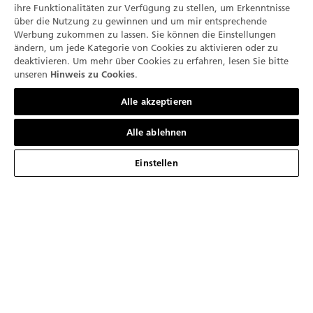
ihre Funktionalitäten zur Verfügung zu stellen, um Erkenntnisse
über die Nutzung zu gewinnen und um mir entsprechende
DIE MARKE
Werbung zukommen zu lassen. Sie können die Einstellungen
ändern, um jede Kategorie von Cookies zu aktivieren oder zu
Unsere Geschichte
deaktivieren. Um mehr über Cookies zu erfahren, lesen Sie bitte
KOLLEKTIONEN
unseren
.
Hinweis zu Cookies
Unsere Manufakturen
Kontaktieren Sie uns
Fifty Fathoms
Alle akzeptieren
DIENSTE
Innovation ist Unsere Tradition
Air Command
Unsere Verkaufspunkte
Alle ablehnen
ÜBER
Fachwissen
Villeret
Kontaktieren Sie uns
Einstellen
Aktuelle News
Deutsch
Unsere "Métiers d'Art"
Ladybird
Termin Vereinbaren
Press Lounge
Impressum
Art de vivre
Métiers d’Art
Wartung und Service
Karriere
Nutzungsbedingungen
Unsere Partner
Unsere Komplikationen
Newsletter abonnieren
Der Kreis der Blancpain-Kenner
Datenschutz-Bestimmungen
Blancpain Ocean Commitment
Produktfinder
Katalog
Umweltdaten
Hinweis zu Cookies
Lettres du Brassus