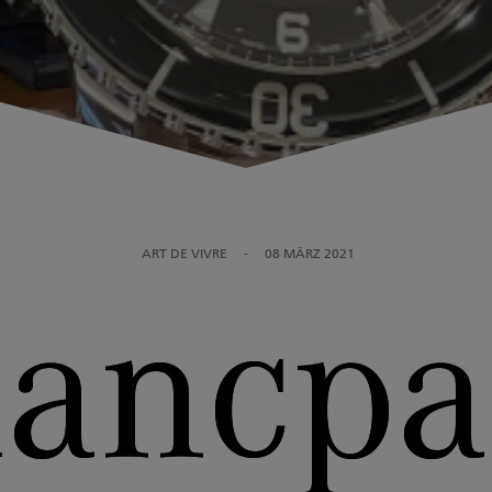
ART DE VIVRE
-
08 MÄRZ 2021
lancpa