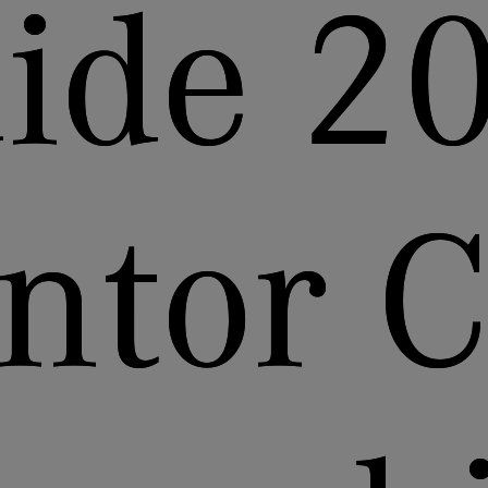
ide 2
ntor C