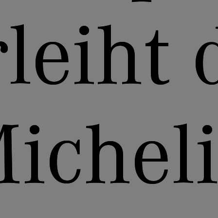
rleiht 
ichel