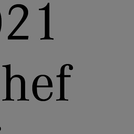
021
hef