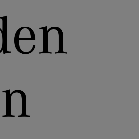
den
in