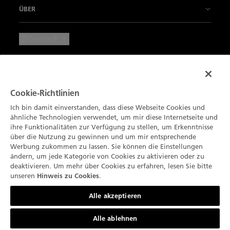
Unsere Verkaufspunkte
ÜBER
Fachwissen
Villeret
Kontaktieren Sie uns
Aktuelle News
Deutsch
Unsere "Métiers d'Art"
Ladybird
Termin Vereinbaren
Press Lounge
Impressum
Art de vivre
Métiers d’Art
Wartung und Service
Karriere
Nutzungsbedingungen
Unsere Partner
Unsere Komplikationen
Newsletter abonnieren
Cookie-Richtlinien
Der Kreis der Blancpain-Kenner
Datenschutz-Bestimmungen
Blancpain Ocean Commitment
Ich bin damit einverstanden, dass diese Webseite Cookies und
Produktfinder
Katalog
Umweltdaten
ähnliche Technologien verwendet, um mir diese Internetseite und
Hinweis zu Cookies
Lettres du Brassus
ihre Funktionalitäten zur Verfügung zu stellen, um Erkenntnisse
über die Nutzung zu gewinnen und um mir entsprechende
Sitemap
Cookie-Einstellungen
Werbung zukommen zu lassen. Sie können die Einstellungen
ändern, um jede Kategorie von Cookies zu aktivieren oder zu
deaktivieren. Um mehr über Cookies zu erfahren, lesen Sie bitte
unseren
.
Hinweis zu Cookies
Kontaktieren Sie uns
Alle akzeptieren
Alle ablehnen