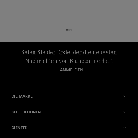
Seien Sie der Erste, der die neuesten
Nachrichten von Blancpain erhält
ANMELDEN
DIE MARKE
Unsere Geschichte
KOLLEKTIONEN
Unsere Manufakturen
Fifty Fathoms
DIENSTE
Innovation ist Unsere Tradition
Air Command