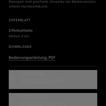
Blancpain sind gesicherte Uhrwerke ein Markenzeichen
unserer Handwerkskunst.
ZIFFERBLATT
Zifferblattfarbe
Métiers d'Art
DOWNLOADS
Bedienungsanleitung, PDF
GEHÄUSE-
SPEZIFIKATIONEN
Gehäusematerial
ARMBAND-
Rotgold
SPEZIFIKATIONEN