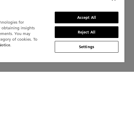
Accept All
chnologies for
拋光的鏈節通
r obtaining insights
Reject All
isements. You may
，螺釘放置在
tegory of cookies. To
證了錶殼和錶
.
Notice
Settings
，真正使錶盤
，同時提供了
錶盤與錶殼和