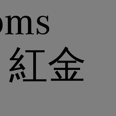
homs
he 紅金