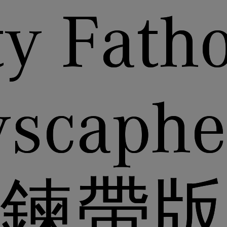
ty Fat
yscap
鍊帶版