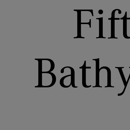
Fif
Bath