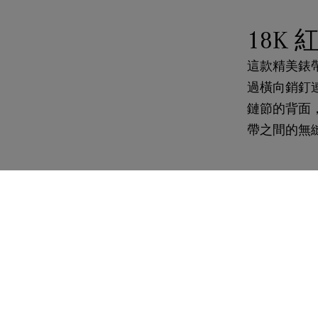
18K
這款精美錶
過橫向銷釘
鏈節的背面
帶之間的無
引人
這兩款腕錶
栩栩如生，
引人注目的
錶帶之間的