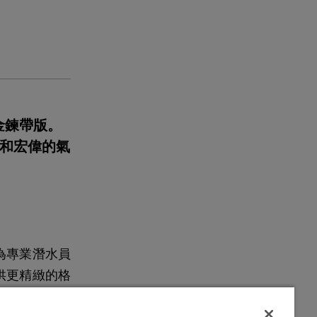
紅金鍊帶版。
華和宏偉的氣
設計為專業潛水員
，提供更精緻的格