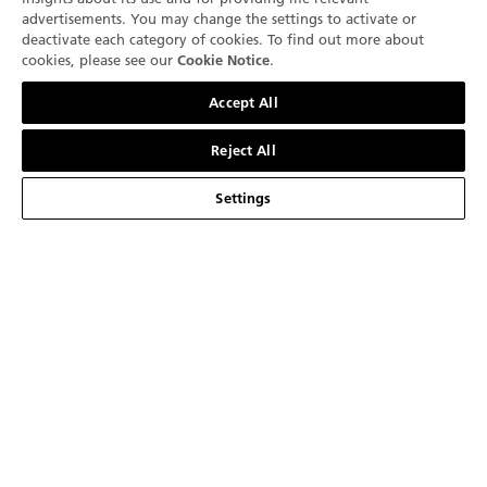
advertisements. You may change the settings to activate or
获得客户的认可后，我们将对腕表进行完全拆卸，每个
deactivate each category of cookies. To find out more about
cookies, please see our
.
Cookie Notice
部件都放置在清洁专用的托盘上。磨损或淘汰的零件将
聯絡我們
被替换。之后，腕表经过重新组装并上油。我们会对所
Accept All
有功能进行检测，以确保其良好的运行状态。质量控制
检查是服务的最终环节。我们通过真空测试来检查腕表
Reject All
的防水性能。对于潜水腕表，我们会进行第二次深度防
Settings
水性能测试。之后根据腕表的动力储存，我们会对腕表
的所有功能和精确性进行最长达12天的全新测试。完成
所有检测后，腕表将被送回专卖店或授权零售商处，最
终交还给客户。
保養您的腕錶