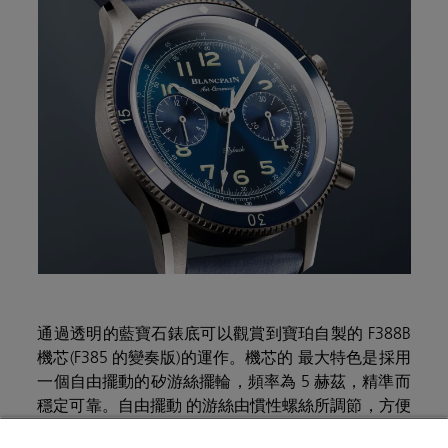
通過透明的藍寶石錶底可以觀賞到寶珀自製的 F388B
機芯(F385 的變奏版)的運作。機芯的 最大特色是採用
一個自由擺動的矽游絲擺輪，頻率為 5 赫茲，精準而
穩定可靠。自由擺動 的游絲由慣性螺絲所調節，方便
作細微的調校且提升抗震度。與一般使用金屬游絲擺