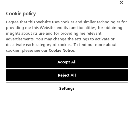
輪相 比，矽游絲擺輪具防磁作用，在整個動力儲存中
確保更精準。5 赫茲的高振頻不僅可以提 升準確度，
Cookie policy
還能令計時精準度高達 1/10 秒。F388B 機芯由一個
I agree that this Website uses cookies and similar technologies for
採用寶珀先進的垂直式離合 器的柱狀輪系統組成，確
providing me this Website and its functionalities, for obtaining
保可以完美流暢地啟動和停止機械裝置，而不會出現
insights about its use and for providing me relevant
水平結構式 偶爾會出現的抖動情況。自動上鏈機芯還
advertisements. You may change the settings to activate or
採用一個鏤空金質擺陀，其蝸形紋飾與機芯橋板 上的
deactivate each category of cookies. To find out more about
cookies, please see our
.
Cookie Notice
裝飾一樣。擺陀的顏色與錶殼相配襯，大大提升整體
聯絡我們
的美感。
Accept All
Reject All
Settings