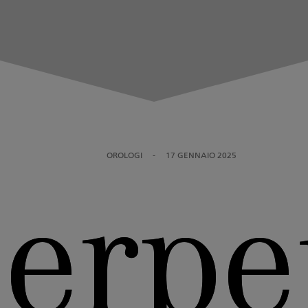
OROLOGI
-
17 GENNAIO 2025
serp