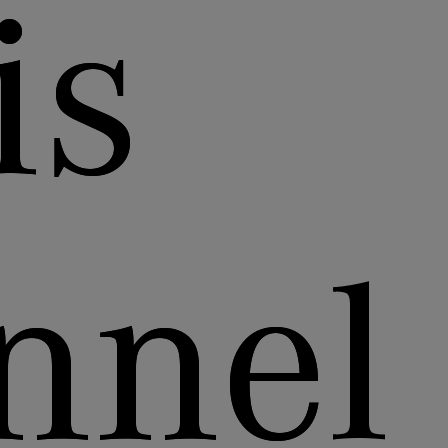
is
nnel