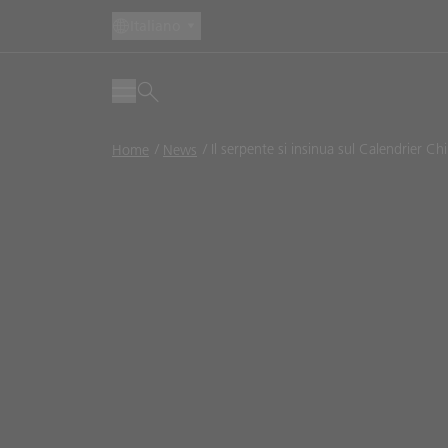
Italiano
Briciole
Il serpente si insinua sul Calendrier Ch
Home
News
di
pane