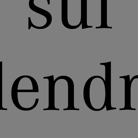
sul
lendr