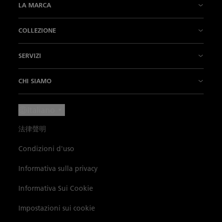
LA MARCA
La Nostra Storia
COLLEZIONE
La nostra fabbrica
Fifty Fathoms
SERVIZI
L’Innovazione è la nostra tradizione
Air Command
Punti vendita
CHI SIAMO
Il Nostro Savoir-faire
Villeret
Contattateci
Notizie
Italiano
Il nostro "Métiers d'Art"
Ladybird
Fissare un appuntamento
Press Lounge
法律聲明
L'Arte di vivere
Métiers d’Art
Manutenzione e servizi
Carriere
Condizioni d'uso
I Nostri Partner
Le nostre complicazioni
Iscrizione alla newsletter
La Cerchia dei Conoscitori
Informativa sulla privacy
Blancpain Ocean Commitment
Ricerca prodotti
Catalogo
Dati ambientali
Informativa Sui Cookie
Lettres du Brassus
Mappa del sito
Impostazioni sui cookie