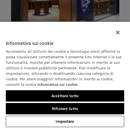
Informativa sui cookie
Ogni dettaglio della nuova boutique di Seoul è stato
Acconsento all’utilizzo dei cookie e tecnologie simili affinché io
selezionato accuratamente per riflettere il savoir-faire
possa visualizzare correttamente il presente Sito Internet e le sue
che il brand perpetua da oltre 280 anni attraverso la
funzionalità, nonché per ottenere informazioni in merito al suo
sua incessante ricerca dell’eccellenza, la maestria
utilizzo e ricevere pubblicità pertinente. Può modificare le
impostazioni, attivando o disattivando ciascuna categoria di
artigianale e l’innovazione tecnica.
cookie. Per avere maggiori informazioni in merito ai cookie,
consulti la nostra
.
Informativa sui cookie
Contattateci
Accettare tutto
Rifiutare tutto
Impostare