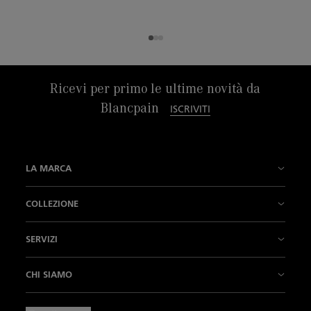
Ricevi per primo le ultime novità da
Blancpain
ISCRIVITI
LA MARCA
La Nostra Storia
COLLEZIONE
La nostra fabbrica
Fifty Fathoms
SERVIZI
L’Innovazione è la nostra tradizione
Air Command
Punti vendita
CHI SIAMO
Il Nostro Savoir-faire
Villeret
Contattateci
Notizie