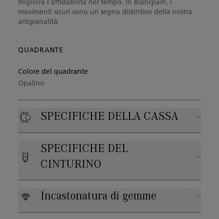
migliora l'affidabilità nel tempo. In Blancpain, i
movimenti sicuri sono un segno distintivo della nostra
artigianalità.
QUADRANTE
Colore del quadrante
Opalino
SPECIFICHE DELLA CASSA
Materiale cassa
SPECIFICHE DEL
Oro bianco
CINTURINO
Impermeabilità
Tipo di cinturino
Resistente all'acqua fino a 3 bar
Incastonatura di gemme
Pelle di vitello
DIAMANTI
Quantità:
74