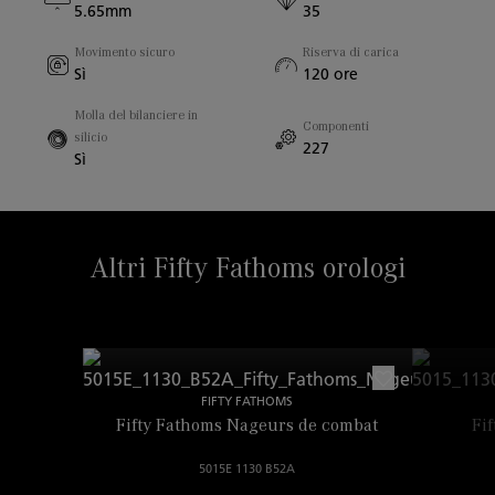
5.65mm
35
Movimento sicuro
Riserva di carica
Fondello in zaffiro
Sì
120 ore
Sì
Molla del bilanciere in
Componenti
silicio
227
Distanza fra le anse
Sì
23.00mm
Altri Fifty Fathoms orologi
FIFTY FATHOMS
Fifty Fathoms Nageurs de combat
Fi
5015E 1130 B52A