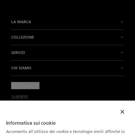
LA MARCA
La Nostra Storia
COLLEZIONE
La nostra fabbrica
Fifty Fathoms
SERVIZI
L’Innovazione è la nostra tradizione
Air Command
Punti vendita
CHI SIAMO
Il Nostro Savoir-faire
Villeret
Contattateci
Notizie
Italiano
Il nostro "Métiers d'Art"
Ladybird
Fissare un appuntamento
Press Lounge
法律聲明
L'Arte di vivere
Métiers d’Art
Manutenzione e servizi
Carriere
Condizioni d'uso
I Nostri Partner
Le nostre complicazioni
Iscrizione alla newsletter
La Cerchia dei Conoscitori
Informativa sulla privacy
Informativa sui cookie
Blancpain Ocean Commitment
Ricerca prodotti
Catalogo
Acconsento all’utilizzo dei cookie e tecnologie simili affinché io
Dati ambientali
Informativa Sui Cookie