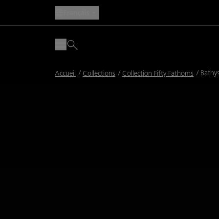
Français
Fil
Bathys
Accueil
Collections
Collection Fifty Fathoms
d'Ariane