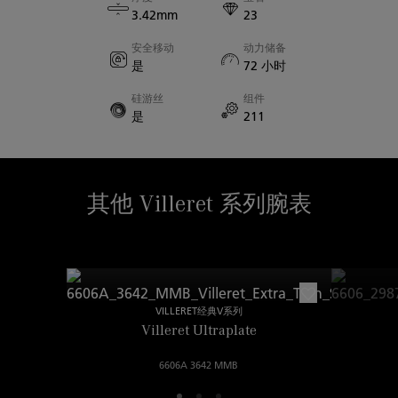
表壳厚度
3.42mm
23
8.55mm
安全移动
动力储备
是
72 小时
蓝宝石表背
是
硅游丝
组件
是
211
表耳间宽度
22.00mm
其他 Villeret 系列腕表
VILLERET经典V系列
Villeret Ultraplate
6606A 3642 MMB