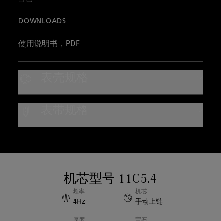
DOWNLOADS
使用说明书，PDF
表壳规格
表壳材质
表带规格
精钢
表带类型
防水性能
Mille Mailles金属表链
防水深度3巴（约30米）
表带材质
机芯型号 11C5.4
表壳直径
金属
频率
机芯
40.00mm
4Hz
手动上链
厚度
宝石