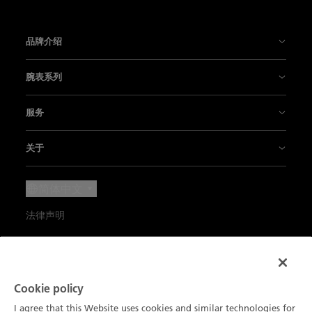
品牌介绍
宝珀大事记
腕表系列
宝珀制表厂
五十噚系列
服务
我们以创新为传统
Air Command空军司令系列
销售点
关于
技术概览
经典系列
联系我们
最新消息
简体中文
我们的工艺品
Ladybird贝蒂女士系列
预约
新闻中心
法律声明
宝珀与生活艺术
艺术大师系列
宝珀Blancpain维修养护服务
职业生涯
使用条款
我们的合作伙伴
复杂功能时计
订阅通讯
宝珀鉴赏家俱乐部
隐私政策
Blancpain Ocean Commitment
产品搜索
Cookie policy
产品目录
环境数据
Cookie 声明
I agree that this Website uses cookies and similar technologies for
Lettres du Brassus