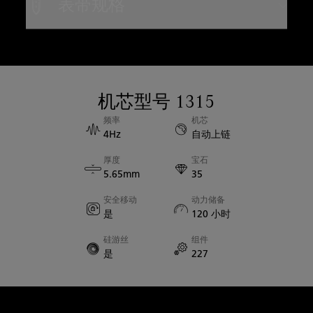
表带规格
精钢
表带类型
防水性能
NATO表带
防水深度30巴（约300米）
表带材质
机芯型号 1315
表壳直径
织物
频率
机芯
43.00mm
4Hz
自动上链
厚度
宝石
表壳厚度
5.65mm
35
13.45mm
安全移动
动力储备
是
120 小时
蓝宝石表背
是
硅游丝
组件
是
227
表耳间宽度
23.00mm