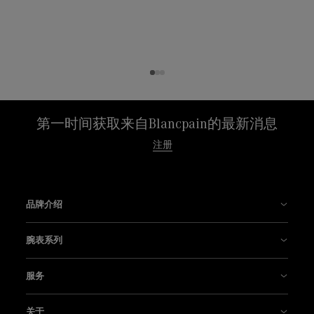
第一时间获取来自Blancpain的最新消息
注册
品牌介绍
宝珀大事记
腕表系列
宝珀制表厂
五十噚系列
服务
我们以创新为传统
Air Command空军司令系列
销售点
关于