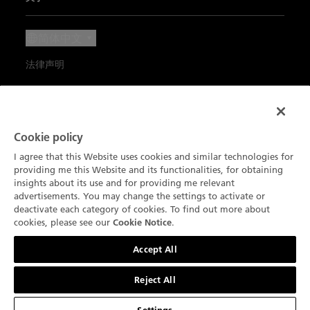
技术概览
经典系列
联系我们
最新消息
简体中文
我们的工艺品
Ladybird贝蒂女士系列
预约
新闻中心
法律声明
宝珀与生活艺术
艺术大师系列
宝珀Blancpain维修养护服务
职业生涯
使用条款
我们的合作伙伴
复杂功能时计
订阅通讯
宝珀鉴赏家俱乐部
隐私政策
Blancpain Ocean Commitment
产品搜索
Cookie policy
产品目录
环境数据
Cookie 声明
I agree that this Website uses cookies and similar technologies for
Lettres du Brassus
providing me this Website and its functionalities, for obtaining
网站地图
Cookie 设置
insights about its use and for providing me relevant
advertisements. You may change the settings to activate or
deactivate each category of cookies. To find out more about
cookies, please see our
.
Cookie Notice
联系我们
Accept All
Reject All