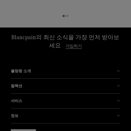
Blancpain의 최신 소식을 가장 먼저 받아보
세요
가입하기
블랑팡 소개
블랑팡의 역사
컬렉션
블랑팡 매뉴팩처
피프티 패덤즈
서비스
혁신은 우리의 전통
에어 커맨드
부티크
정보
블랑팡의 시계 제작 노하우
빌레레
문의하기
블랑팡 새소식