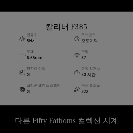
방수
세일 캔버스
30 bar 방수
스트랩 소재
칼리버 F385
케이스 지름
러버
진동수
무브먼트
43.00mm
5Hz
오토매틱
두께
주얼
케이스 두께
6.65mm
37
14.90mm
안전한 이동
파워 리저브
예
50 시간
사파이어 백
예
실리콘 밸런스 스프링
구성 요소들
예
322
러그 간격
23.00mm
다른 Fifty Fathoms 컬렉션 시계