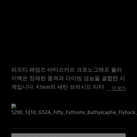
피프티 패덤즈 바티스카프 크로노그래프 플라
이백은 정제된 품격과 다이빙 성능을 결합한 시
계입니다. 43mm의 새틴 브러시드 티타늄 케이
더 보기
스는 선버스트 앤트러사이트 다이얼과 단방향
베젤을 특징으로 합니다. 5Hz 칼리버 F385로 구
동되어 1/10초의 정밀도를 제공하며, 플라이백
크로노그래프, 날짜, 스몰 세컨즈 기능을 갖추
고 있습니다. 300미터 방수 기능과 세일 캔버스