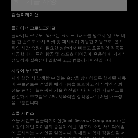
기술 사양
스트랩, 핀 버클이 함께 제공되며, 블랑팡의 정
확성과 기술적 우수성을 구현합니다.
컴플리케이션
플라이백 크로노그래프
플라이백 크로노그래프는 크로노그래프를 멈추지 않고도 버
튼 한 번으로 즉시 리셋 및 재시작이 가능한 기능으로, 연속
적인 시간 측정이 필요한 상황에서 빠르고 효율적인 작동을
제공합니다. 특히 항공 및 스포츠 타이밍에 유용하며, 기계식
정밀성과 실용성이 결합된 고급 컴플리케이션입니다.
시큐어 무브먼트
시계 설정 시 발생할 수 있는 손상을 방지하도록 설계된 시큐
어 무브먼트는 정밀한 메커니즘을 보호하고 장기적인 신뢰
성을 높이는 블랑팡의 기술 혁신입니다. 민감한 컴포넌트를
안전하게 보호함으로써, 지속적인 정확성과 뛰어난 내구성
을 보장합니다.
스몰 세컨즈
스몰 세컨즈 컴플리케이션(Small Seconds Complication)은
초침이 메인 다이얼의 중심이 아닌, 별도의 소형 서브다이얼
에 표시되는 디자인을 말합니다. 정제된 미학과 정밀함을 더