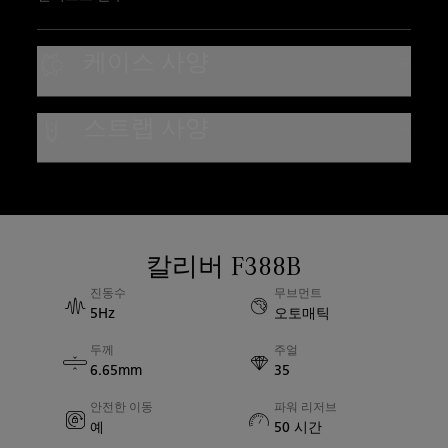
케이스 사양
케이스 소재
스트랩 사양
티타늄
스트랩 종류
방수
송아지 가죽
3 bar 방수
스트랩 소재
칼리버 F388B
케이스 지름
가죽
진동수
무브먼트
42.50mm
5Hz
오토매틱
두께
주얼
케이스 두께
6.65mm
35
13.70mm
안전한 이동
파워 리저브
예
50 시간
사파이어 백