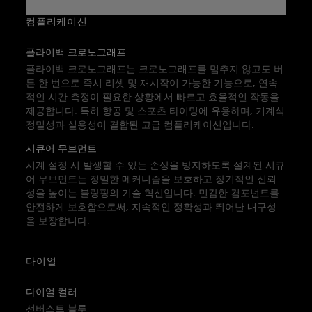
다.
송아지 가죽 스트랩과 폴딩 클라스프가 조화를
컴플리케이션
이루며, 이 고성능 타임피스를 세련되게 완성합
플라이백 크로노그래프
니다.
플라이백 크로노그래프는 크로노그래프를 멈추지 않고도 버
튼 한 번으로 즉시 리셋 및 재시작이 가능한 기능으로, 연속
적인 시간 측정이 필요한 상황에서 빠르고 효율적인 작동을
제공합니다. 특히 항공 및 스포츠 타이밍에 유용하며, 기계식
정밀성과 실용성이 결합된 고급 컴플리케이션입니다.
시큐어 무브먼트
시계 설정 시 발생할 수 있는 손상을 방지하도록 설계된 시큐
어 무브먼트는 정밀한 메커니즘을 보호하고 장기적인 신뢰
성을 높이는 블랑팡의 기술 혁신입니다. 민감한 컴포넌트를
안전하게 보호함으로써, 지속적인 정확성과 뛰어난 내구성
을 보장합니다.
다이얼
다이얼 컬러
선버스트 블루