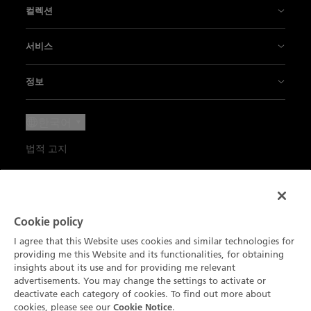
블랑팡의 역사
컬렉션
블랑팡 매뉴팩처
피프티 패덤즈
서비스
혁신은 우리의 전통
에어 커맨드
부티크
정보
블랑팡의 시계 제작 노하우
빌레레
문의하기
블랑팡 새소식
한국어
메티에 다르
레이디버드
예약 방문
프레스 라운지
법적 고지
아르 드 비브르
메티에 다르
유지 보수 및 서비스
채용
이용 약관
블랑팡 파트너스
블랑팡 컴플리케이션
뉴스레터 구독
블랑팡의 애호가 클럽 멤버십
개인정보 처리방침
Blancpain Ocean Commitment
제품 검색
Cookie policy
카탈로그
제품 환경 정보
쿠키 고지
I agree that this Website uses cookies and similar technologies for
Lettres du Brassus
providing me this Website and its functionalities, for obtaining
사이트맵
쿠키 설정
insights about its use and for providing me relevant
advertisements. You may change the settings to activate or
deactivate each category of cookies. To find out more about
cookies, please see our
.
Cookie Notice