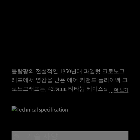
블랑팡의 전설적인 1950년대 파일럿 크로노그
래프에서 영감을 받은 에어 커맨드 플라이백 크
로노그래프는, 42.5mm 티타늄 케이스로 견고함
더 보기
은 물론 가볍고 실용적인 착용감을 선사합니다.
플라이백 크로노그래프 기능과 타키미터 스케
일이 결합되어 정밀한 시간 측정이 가능하며,
F388B 오토매틱 무브먼트는 5Hz로 진동해 탁월
한 정확성과 1/10초 단위의 정밀도를 구현합니
기술 사양