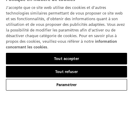
J’accepte que ce site web utilise des cookies et d’autres
technologies similaires permettant de vous proposer ce site web
et ses fonctionnalités, d’obtenir des informations quant à son
Depuis plus de 30 ans, la Manufacture Blancpain
utilisation et de vous proposer des publicités adaptées. Vous avez
entretient une relation privilégiée avec les plus grands
la possibilité de modifier les paramètres afin d’activer ou de
chefs étoilés à travers le monde. Cette association
désactiver chaque catégorie de cookies. Pour en savoir plus à
propos des cookies, veuillez-vous référer à notre
information
découle de l'intime conviction que les univers de la
.
concernant les cookies
haute horlogerie et de la haute gastronomie partagent
Contactez-nous
un attachement commun à l'artisanat, à l'importance
Tout accepter
portée à la qualité du produit, ainsi qu'au respect du
terroir et des traditions.
Tout refuser
Paramétrer
Restaurant Odette
Restaurant Louise