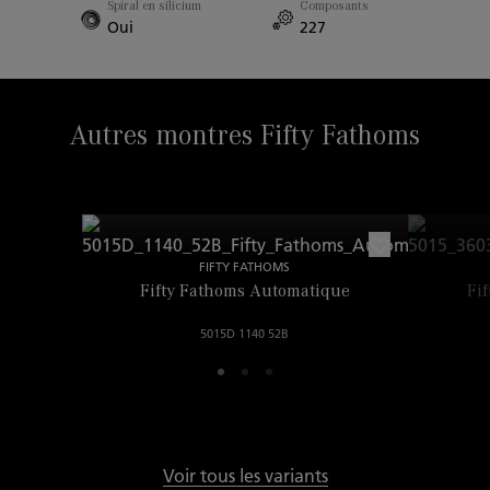
Non
Spiral en silicium
Composants
Oui
227
Entre-corne
23.00mm
Autres montres Fifty Fathoms
FIFTY FATHOMS
Fifty Fathoms Automatique
Fi
5015D 1140 52B
Voir tous les variants