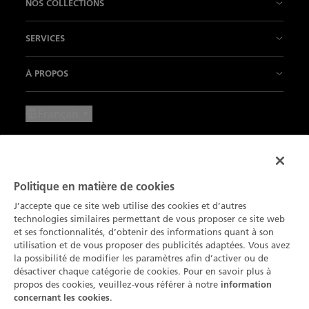
NOS COLLECTIONS
Nos Manufactures
Fifty Fathoms
SERVICES
L'innovation est notre tradition
Air Command
Nos points de vente
À PROPOS
Notre Savoir-faire
Villeret
Contactez-nous
Les Actualités
Français
Nos Métiers d'Art
Ladybird
Prendre un rendez-vous
Press Lounge
Mentions Légales
L'Art de vivre
Métiers d’Art
Entretien & services
Carrière
Conditions d'utilisation
Nos Partenaires
Nos Complications
Inscription à la Newsletter
Politique en matière de cookies
Le Cercle des Connaisseurs
Protection des données
Blancpain Ocean Commitment
J’accepte que ce site web utilise des cookies et d’autres
Recherche de produits
Catalogue
technologies similaires permettant de vous proposer ce site web
Données environnementales
Déclaration sur les Cookies
et ses fonctionnalités, d’obtenir des informations quant à son
Lettres du Brassus
utilisation et de vous proposer des publicités adaptées. Vous avez
Plan du site
Paramètres des cookies
la possibilité de modifier les paramètres afin d’activer ou de
désactiver chaque catégorie de cookies. Pour en savoir plus à
propos des cookies, veuillez-vous référer à notre
information
.
concernant les cookies