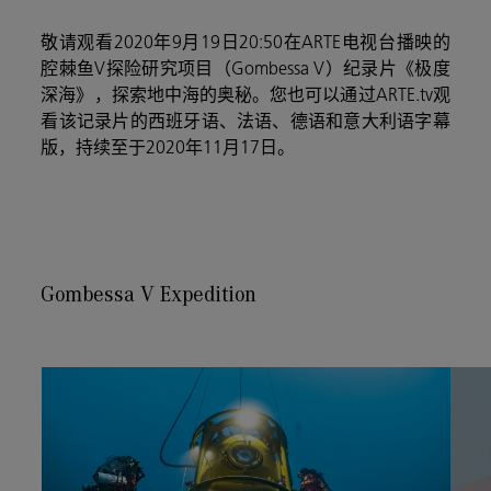
敬请观看
2020
年
9
月
19
日
20:50
在
ARTE
电视台播映的
腔棘鱼
V
探险研究项目（
Gombessa V
）纪录片《极度
深海》，探索地中海的奥秘。
您也可以通过
ARTE.tv
观
看该记录片的西班牙语、法语、德语和意大利语字幕
版，持续至于
2020
年
11
月
17
日。
Gombessa V Expedition