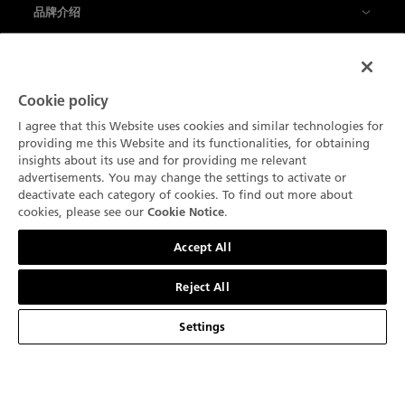
品牌介绍
宝珀大事记
腕表系列
宝珀制表厂
五十噚系列
Cookie policy
服务
我们以创新为传统
I agree that this Website uses cookies and similar technologies for
Air Command空军司令系列
销售点
providing me this Website and its functionalities, for obtaining
关于
insights about its use and for providing me relevant
技术概览
经典系列
advertisements. You may change the settings to activate or
联系我们
最新消息
deactivate each category of cookies. To find out more about
简体中文
我们的工艺品
Ladybird贝蒂女士系列
cookies, please see our
.
Cookie Notice
预约
新闻中心
联系我们
法律声明
宝珀与生活艺术
Accept All
艺术大师系列
宝珀Blancpain维修养护服务
职业生涯
使用条款
我们的合作伙伴
复杂功能时计
Reject All
订阅通讯
宝珀鉴赏家俱乐部
隐私政策
Blancpain Ocean Commitment
产品搜索
Settings
产品目录
环境数据
Cookie 声明
Lettres du Brassus
网站地图
Cookie 设置