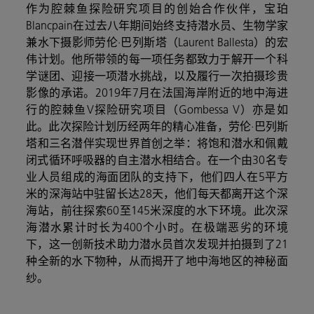
作为腔棘鱼探险研究项目的创始合作伙伴，宝珀
Blancpain
在过去八年期间始终支持潜水员、生物学家
兼水下摄影师劳伦·巴列斯塔（
Laurent Ballesta
）的宏
伟计划。他所带领的每一项任务都致力于解开一个科
学谜团、迎接一项潜水挑战，以及履行一次拍摄珍贵
影像的承诺。
2019
年
7
月在法国海岸附近的地中海进
行的腔棘鱼
V
探险研究项目（
Gombessa V
）亦是如
此。此次探险计划历经两年的精心准备，劳伦·巴列斯
塔和三名潜伴实现世界首创之举：将饱和潜水和佩戴
闭式循环呼吸器的自主潜水相结合。在一个由
30
名专
业人员组成的海面团队的支持下，他们四人在
5
平方
米的深海站中驻留长达
28
天，他们每天都离开这个深
海站，前往探索
60
至
145
米深度的水下环境。此次深
海潜水累计时长为
400
个小时。在极端恶劣的环境
下，这一创新技术助力潜水员首次发现并拍摄到了
21
种全新的水下物种，从而揭开了地中海地区的神秘面
纱。