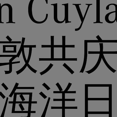
n Cuyl
敦共
海洋