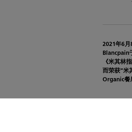
2021年
Blancp
《米其林指南
而荣获“米其林
Organ
活动现场，宾客
同时，还尽览
品装点的艺
（Editio