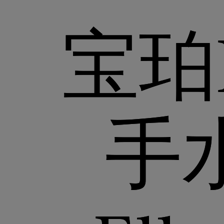
宝珀B
手