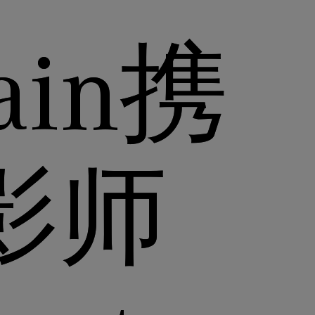
ain携
影师