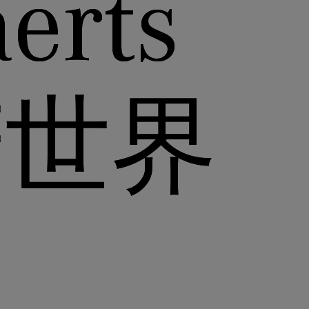
aerts
庆世界
日