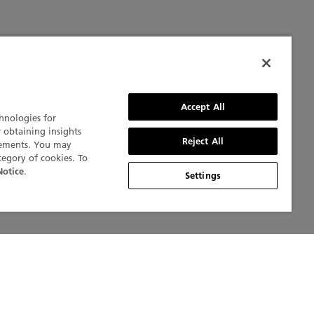
珀
Accept All
chnologies for
pain与
r obtaining insights
Reject All
持续发展举措
isements. You may
tegory of cookies. To
ford
.
Notice
Settings
he深潜器腕表的
摄的海洋主题作
五十噚特刊》
世界海洋日摄影大