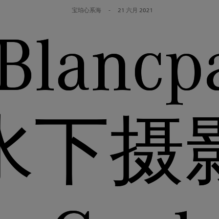
宝珀心系海
-
21 六月 2021
lancp
水下摄