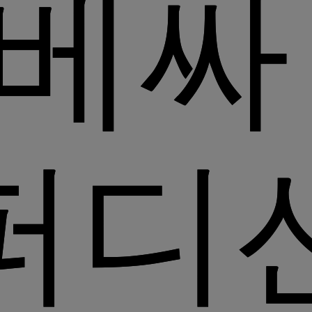
베싸
퍼디