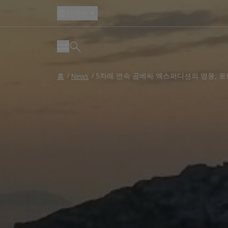
한국어
Breadcrumb
5차례 연속 곰베싸 엑스퍼디션의 영웅, 
홈
News