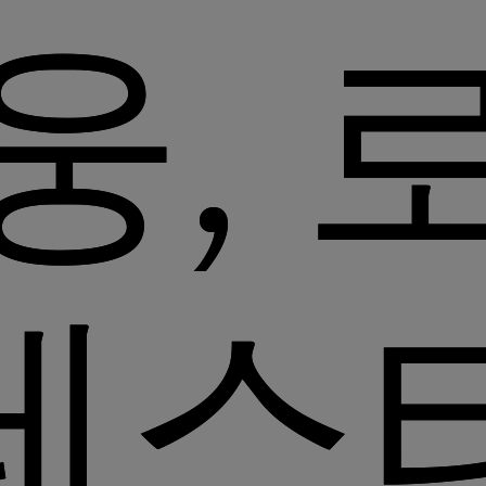
웅, 
레스