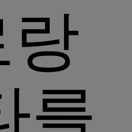
로랑
타를