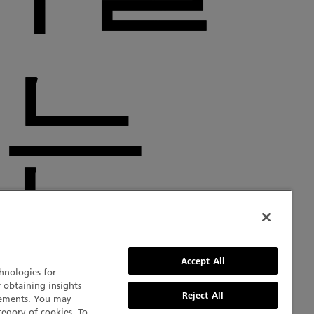
는
Accept All
chnologies for
r obtaining insights
Reject All
isements. You may
tegory of cookies. To