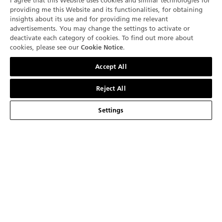
I agree that this Website uses cookies and similar technologies for
50피스 리미티드 에디션으로 출시되는 블랑팡 트래
providing me this Website and its functionalities, for obtaining
insights about its use and for providing me relevant
디셔널 차이니즈 캘린더 타임피스는 올해 중국의 황
advertisements. You may change the settings to activate or
도 12궁 동물인 돼지가 인그레이빙된 화이트 골드 로
deactivate each category of cookies. To find out more about
터를 탑재하였으며, 기요셰 로터를 탑재한 레드 골드
cookies, please see our
.
Cookie Notice
언리미티드 버전으로도 만나볼 수 있습니다.
문의하기
Accept All
Reject All
Settings