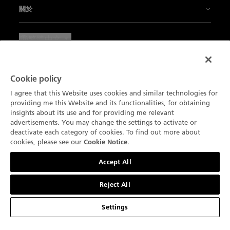
銷售點
關於
卓越工藝
Villeret系列腕錶
聯絡我們
最新消息
繁體中文
我們的手工藝品
Ladybird系列
預約
預約
法律聲明
寶珀與生活藝術
大師工藝腕錶
寶珀保養服務
招聘
Cookie policy
使用條款
我們的夥伴
我們的複雜功能
訂閱通訊
I agree that this Website uses cookies and similar technologies for
寶珀鑒賞家俱樂部
私隱條款通知
providing me this Website and its functionalities, for obtaining
Blancpain Ocean Commitment
產品搜尋
insights about its use and for providing me relevant
產品目錄
環境數據
Cookie 聲明
advertisements. You may change the settings to activate or
Lettres du Brassus
deactivate each category of cookies. To find out more about
網站地圖
Cookie 設定
cookies, please see our
.
Cookie Notice
聯絡我們
Accept All
Reject All
Settings