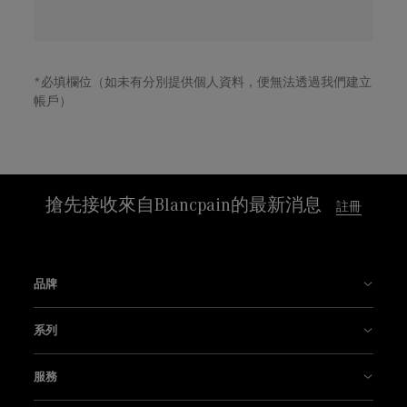
*必填欄位（如未有分別提供個人資料，便無法透過我們建立
帳戶）
搶先接收來自Blancpain的最新消息
註冊
品牌
歷史
系列
製錶廠
五十噚系列腕錶
服務
創新是我們的傳統
Air Command系列