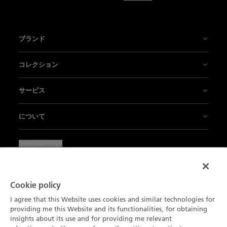
ブランド
年表
コレクション
私たちの工場
フィフティ ファゾムス
サービス
革新こそ伝統
エアコマンド
販売店
について
専門技術
ヴィルレ
お問い合わせ
ニュース
日本語
工芸品
レディバード
アポイントを取る
プレス ラウンジ
免責事項
ブランパンと「暮らしの芸術」
メティエダール
メンテナンスとサービス
キャリア
Cookie policy
ご利用規約
パートナー
コンプリケーション
ニュースレター登録
I agree that this Website uses cookies and similar technologies for
エキスパート クラブ
個人情報保護方針
providing me this Website and its functionalities, for obtaining
Blancpain Ocean Commitment
製品を探す
insights about its use and for providing me relevant
カタログの注文
環境データ
Cookie通知