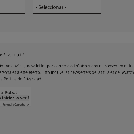
de Privacidad
.*
n me envíe su newsletter por correo electrónico y doy mi consentimiento
rsonales a este efecto. Esto incluye las newsletters de las filiales de Swat
 la
Política de Privacidad
.
nti-Robot
 iniciar la verificación
Captcha ⇗
Friendly