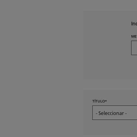
navegación
In
ME
TÍTULO