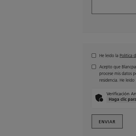
He leído la
Política 
Acepto que Blancpai
procese mis datos pe
residencia. He leído
Verificación A
Haga clic para