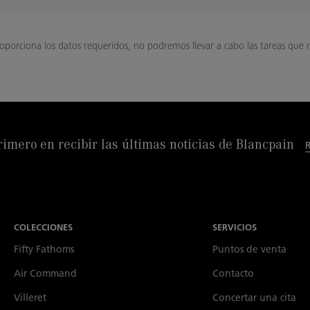
porciona los datos requeridos, no podremos llevar a cabo las tareas que no
rimero en recibir las últimas noticias de Blancpain
COLECCIONES
SERVICIOS
Fifty Fathoms
Puntos de venta
Air Command
Contacto
Villeret
Concertar una cita